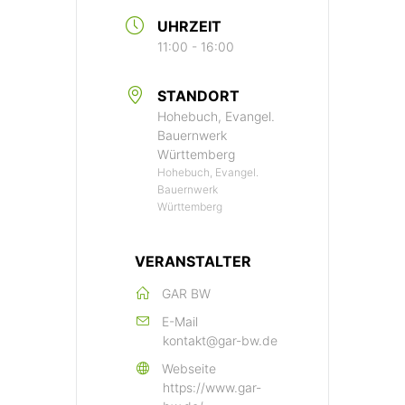
UHRZEIT
11:00 - 16:00
STANDORT
Hohebuch, Evangel.
Bauernwerk
Württemberg
Hohebuch, Evangel.
Bauernwerk
Württemberg
VERANSTALTER
GAR BW
E-Mail
kontakt@gar-bw.de
Webseite
https://www.gar-