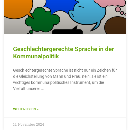
Geschlechtergerechte Sprache in der
Kommunalpolitik
Geschlechtergerechte Sprache ist nicht nur ein Zeichen für
die Gleichstellung von Mann und Frau, nein, sie ist ein
wichtiges kommunalpolitisches Instrument, um die
Vielfalt unserer
WEITERLESEN »
15. November 2024