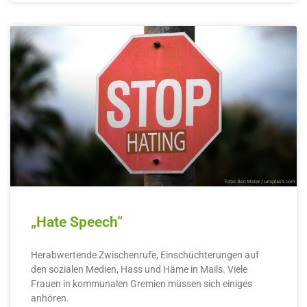
„Hate Speech“
Herabwertende Zwischenrufe, Einschüchterungen auf
den sozialen Medien, Hass und Häme in Mails. Viele
Frauen in kommunalen Gremien müssen sich einiges
anhören.