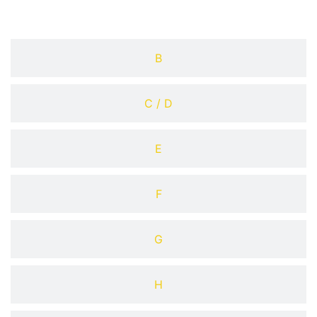
B
C / D
E
F
G
H