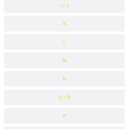
I / J
K
L
M
N
O / Ö
P