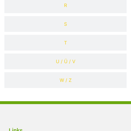
R
S
T
U / Ü / V
W / Z
Links