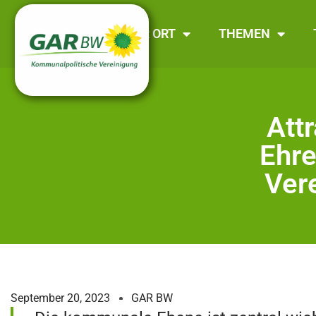
GAR BW
VOR ORT
THEMEN
Att
Ehre
Ver
September 20, 2023
GAR BW