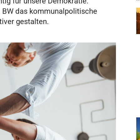
tig für unsere Demokratie.
R BW das kommunalpolitische
iver gestalten.