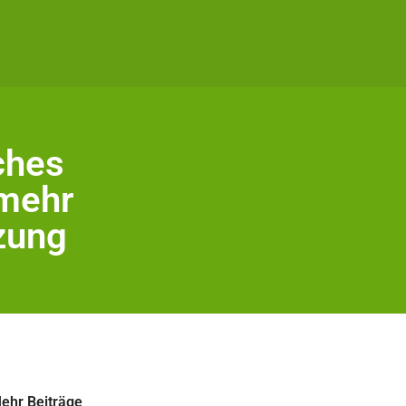
ches
 mehr
zung
ehr Beiträge