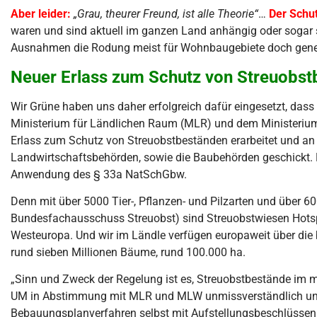
Aber leider:
„Grau, theurer Freund, ist alle Theorie“
…
Der Schut
waren und sind aktuell im ganzen Land anhängig oder sogar 
Ausnahmen die Rodung meist für Wohnbaugebiete doch geneh
Neuer Erlass zum Schutz von Streuobs
Wir Grüne haben uns daher erfolgreich dafür eingesetzt, d
Ministerium für Ländlichen Raum (MLR) und dem Ministeri
Erlass zum Schutz von Streuobstbeständen erarbeitet und an
Landwirtschaftsbehörden, sowie die Baubehörden geschickt.
Anwendung des § 33a NatSchGbw.
Denn mit über 5000 Tier-, Pflanzen- und Pilzarten und über
Bundesfachausschuss Streuobst) sind Streuobstwiesen Hotspot
Westeuropa. Und wir im Ländle verfügen europaweit über di
rund sieben Millionen Bäume, rund 100.000 ha.
„Sinn und Zweck der Regelung ist es, Streuobstbestände im m
UM in Abstimmung mit MLR und MLW unmissverständlich und k
Bebauungsplanverfahren selbst mit Aufstellungsbeschlüssen 