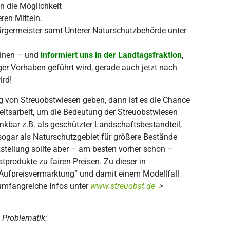
n die Möglichkeit
ren Mitteln.
bürgermeister samt Unterer Naturschutzbehörde unter
einen – und
informiert uns in der Landtagsfraktion
,
iger Vorhaben geführt wird, gerade auch jetzt nach
ird!
g von Streuobstwiesen geben, dann ist es die Chance
keitsarbeit, um die Bedeutung der Streuobstwiesen
kbar z.B. als geschützter Landschaftsbestandteil,
ogar als Naturschutzgebiet für größere Bestände
tellung sollte aber – am besten vorher schon –
produkte zu fairen Preisen. Zu dieser in
t-Aufpreisvermarktung“ und damit einem Modellfall
umfangreiche Infos unter
www.streuobst.de
>
 Problematik: