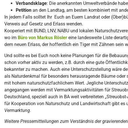
Verbandsklage
: Die anerkannten Umweltverbände habe
Petition
an den Landtag, am besten kombiniert mit ande
In jedem Falls solltet Ihr Euch an Euern Landrat oder (Ober)
Verweis auf Gesetz und Erlass wenden.
Kooperiert mit BUND, LNV, NABU und lokalen Naturschutzver
wo im
Büro von Markus Rösler
eine landesweite Liste derart
dem neuen Erlass, der hoffentlich ein Tiger mit Zähnen sein w
Und sollte es bei Euch noch keine Planungen für die Bebauun
schon vorher aktiv zu werden, z.B. durch eine gute Öffentlich
bekannter zu machen. Auch eine Unterschutzstellung wäre den
als Naturdenkmal für besonders herausragende Bäume oder s
mit hohem naturschutzfachlichem Wert. Jegliche Unterschutzs
angegangen werden mit Vermarktungsaktivitäten für Streuobst
Deutschland, speziell auch in BA weit verbreiteten „Streuobs
für Kooperation von Naturschutz und Landwirtschaft gibt es 
Vermarktung.
Weitere Pressemitteilungen zum Verständnis der gravierenden