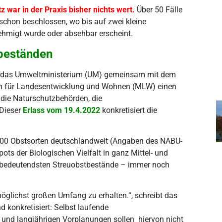
z war in der Praxis bisher nichts wert.
Über 50 Fälle
schon beschlossen, wo bis auf zwei kleine
migt wurde oder absehbar erscheint.
tbeständen
ass das Umweltministerium (UM) gemeinsam mit dem
um für Landesentwicklung und Wohnen (MLW) einen
 die Naturschutzbehörden, die
 Dieser
Erlass vom 19.4.2022
konkretisiert die
 6000 Obstsorten deutschlandweit (Angaben des NABU-
s der Biologischen Vielfalt in ganz Mittel- und
e bedeutendsten Streuobstbestände – immer noch
öglichst großen Umfang zu erhalten.“, schreibt das
onkretisiert: Selbst laufende
und langjährigen Vorplanungen sollen hiervon nicht