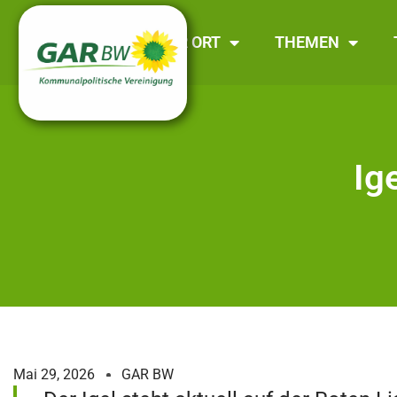
GAR BW
VOR ORT
THEMEN
Ig
Mai 29, 2026
GAR BW