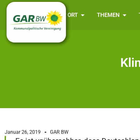
GAR BW
VOR ORT
THEMEN
Kli
Januar 26, 2019
GAR BW