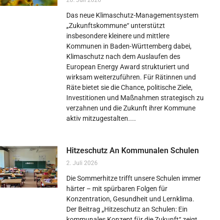
20. Juli 2026
Das neue Klimaschutz-Managementsystem
„Zukunftskommune“ unterstützt
insbesondere kleinere und mittlere
Kommunen in Baden-Württemberg dabei,
Klimaschutz nach dem Auslaufen des
European Energy Award strukturiert und
wirksam weiterzuführen. Für Rätinnen und
Räte bietet sie die Chance, politische Ziele,
Investitionen und Maßnahmen strategisch zu
verzahnen und die Zukunft ihrer Kommune
aktiv mitzugestalten.
Hitzeschutz An Kommunalen Schulen
2. Juli 2026
Die Sommerhitze trifft unsere Schulen immer
härter – mit spürbaren Folgen für
Konzentration, Gesundheit und Lernklima.
Der Beitrag „Hitzeschutz an Schulen: Ein
kommunales Konzept für die Zukunft“ zeigt,