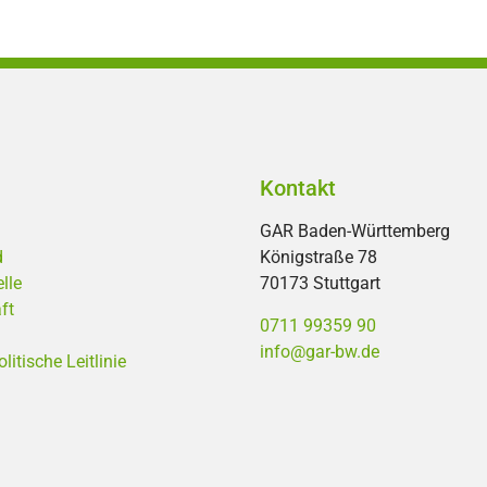
Kontakt
GAR Baden-Württemberg
d
Königstraße 78
lle
70173 Stuttgart
ft
0711 99359 90
info@gar-bw.de
tische Leitlinie